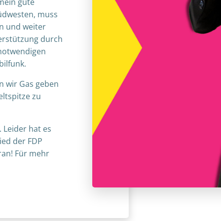
mein gute
südwesten, muss
en und weiter
erstützung durch
 notwendigen
ilfunk.
n wir Gas geben
ltspitze zu
. Leider hat es
lied der FDP
ran! Für mehr