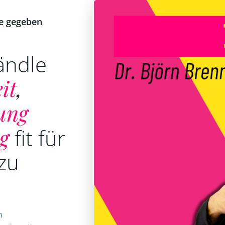
e gegeben
ändle
it
,
rung
g
fit für
zu
n