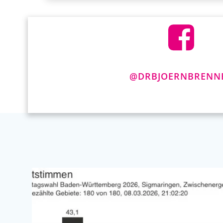
@DRBJOERNBRENN